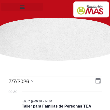
Becas de Formación
7/7/2026
Nav
Nav
Día
Selecciona
de
de
09:30
la
vis
julio 7 @ 09:30
-
14:30
vis
fecha.
Taller para Familias de Personas TEA